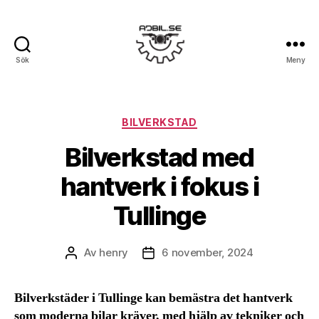
Sök
Meny
Ajbil.se
Kategorier
BILVERKSTAD
Bilverkstad med
hantverk i fokus i
Tullinge
Av
henry
6 november, 2024
Inläggsförfattare
Inläggsdatum
Bilverkstäder i Tullinge kan bemästra det hantverk
som moderna bilar kräver, med hjälp av tekniker och