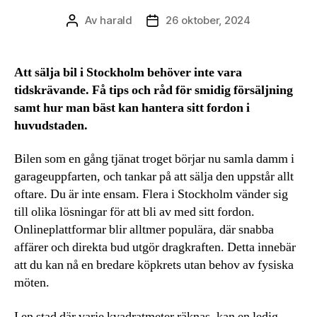
Av
harald
26 oktober, 2024
Inläggsförfattare
Inläggsdatum
Att sälja bil i Stockholm behöver inte vara
tidskrävande. Få tips och råd för smidig försäljning
samt hur man bäst kan hantera sitt fordon i
huvudstaden.
Bilen som en gång tjänat troget börjar nu samla damm i
garageuppfarten, och tankar på att sälja den uppstår allt
oftare. Du är inte ensam. Flera i Stockholm vänder sig
till olika lösningar för att bli av med sitt fordon.
Onlineplattformar blir alltmer populära, där snabba
affärer och direkta bud utgör dragkraften. Detta innebär
att du kan nå en bredare köpkrets utan behov av fysiska
möten.
I en stad där varje kvadratmeter räknas, kan en ledig