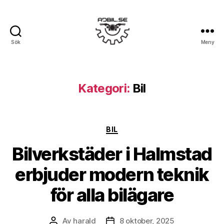
Sök
Meny
Ajbil.se
Kategori:
Bil
Kategorier
BIL
Bilverkstäder i Halmstad
erbjuder modern teknik
för alla bilägare
Av
harald
8 oktober, 2025
Inläggsförfattare
Inläggsdatum