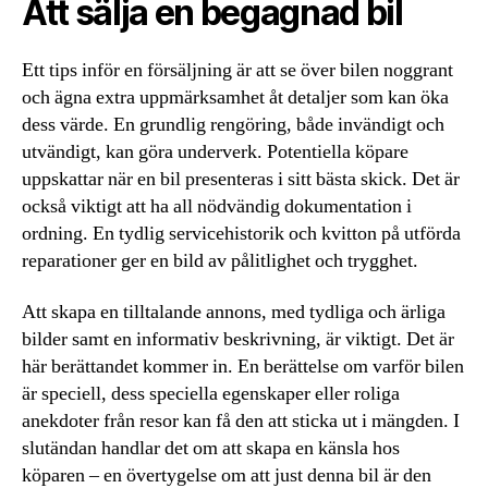
Att sälja en begagnad bil
Ett tips inför en försäljning är att se över bilen noggrant
och ägna extra uppmärksamhet åt detaljer som kan öka
dess värde. En grundlig rengöring, både invändigt och
utvändigt, kan göra underverk. Potentiella köpare
uppskattar när en bil presenteras i sitt bästa skick. Det är
också viktigt att ha all nödvändig dokumentation i
ordning. En tydlig servicehistorik och kvitton på utförda
reparationer ger en bild av pålitlighet och trygghet.
Att skapa en tilltalande annons, med tydliga och ärliga
bilder samt en informativ beskrivning, är viktigt. Det är
här berättandet kommer in. En berättelse om varför bilen
är speciell, dess speciella egenskaper eller roliga
anekdoter från resor kan få den att sticka ut i mängden. I
slutändan handlar det om att skapa en känsla hos
köparen – en övertygelse om att just denna bil är den