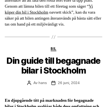
alternativ än att låta den rosta bort eller ta upp plats.
Genom att lämna bilen till ett företag som säger “
Vi
köper din bil i Stockholm
oavsett skick”, kan du vara
säker på att bilen antingen återanvänds på bästa sätt eller
tas om hand på ett miljövänligt vis.
Kategorier
BIL
Din guide till begagnade
bilar i Stockholm
Av
hans
26 juni, 2024
Inläggsförfattare
Inläggsdatum
En djupgående titt på marknaden för begagnade
bilar i Stockholm avslöjar både dess omfattning och