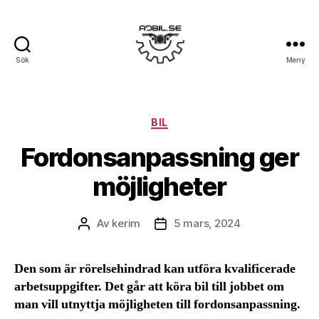
Sök
Meny
Ajbil.se
Kategorier
BIL
Fordonsanpassning ger
möjligheter
Av
kerim
5 mars, 2024
Inläggsförfattare
Inläggsdatum
Den som är rörelsehindrad kan utföra kvalificerade
arbetsuppgifter. Det går att köra bil till jobbet om
man vill utnyttja möjligheten till fordonsanpassning.