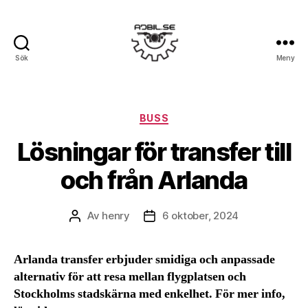
Sök
Meny
Ajbil.se
Kategorier
BUSS
Lösningar för transfer till
och från Arlanda
Av
henry
6 oktober, 2024
Inläggsförfattare
Inläggsdatum
Arlanda transfer erbjuder smidiga och anpassade
alternativ för att resa mellan flygplatsen och
Stockholms stadskärna med enkelhet. För mer info,