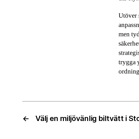
Utöver s
anpassn
men tyd
säkerhe
strateg
trygga 
ordning
←
Välj en miljövänlig biltvätt i 