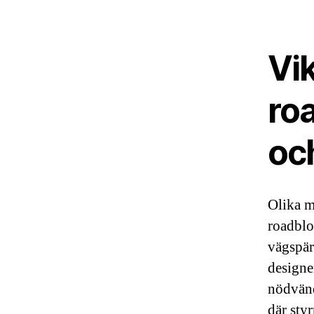
Vik
roa
oc
Olika m
roadblo
vägspär
designe
nödvänd
där styr