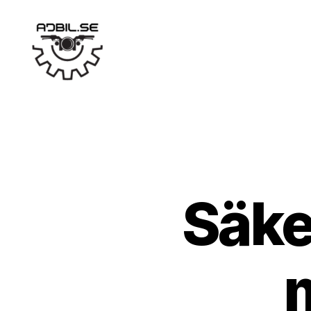
Ajbil.se
Säke