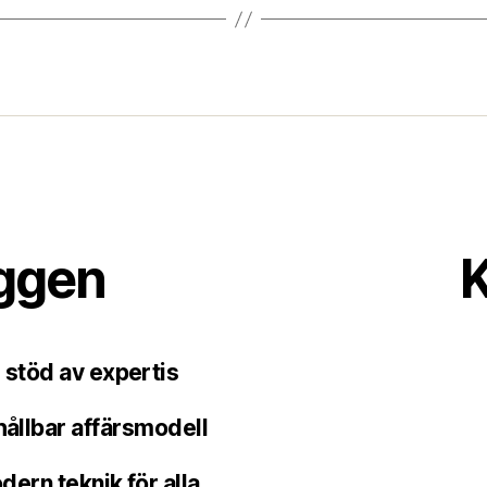
äggen
K
 stöd av expertis
hållbar affärsmodell
ern teknik för alla