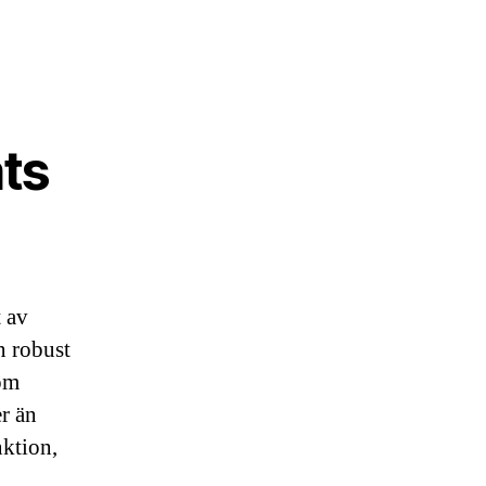
ats
t av
n robust
som
r än
ktion,