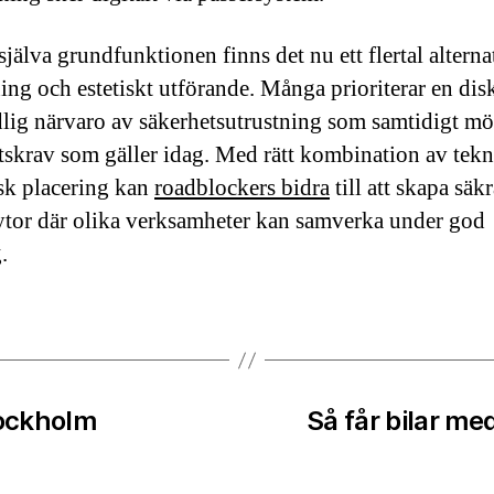
jälva grundfunktionen finns det nu ett flertal alterna
ing och estetiskt utförande. Många prioriterar en dis
lig närvaro av säkerhetsutrustning som samtidigt mö
tskrav som gäller idag. Med rätt kombination av tek
isk placering kan
roadblockers bidra
till att skapa säk
ytor där olika verksamheter kan samverka under god
.
Stockholm
Så får bilar me