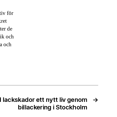
tiv för
kret
ter de
nik och
ra och
d lackskador ett nytt liv genom
→
billackering i Stockholm