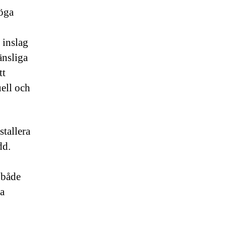
höga
 inslag
änsliga
tt
uell och
stallera
dd.
 både
ra