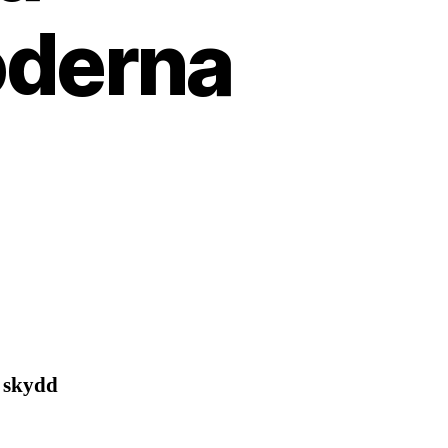
oderna
t skydd