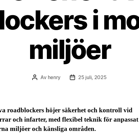
lockers i m
miljöer
Av
henry
25 juli, 2025
Inläggsförfattare
Inläggsdatum
va roadblockers höjer säkerhet och kontroll vid
rar och infarter, med flexibel teknik för anpassa
rna miljöer och känsliga områden.