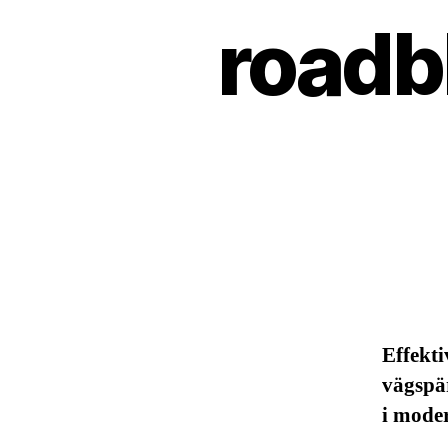
roadb
Effekti
vägspär
i mode