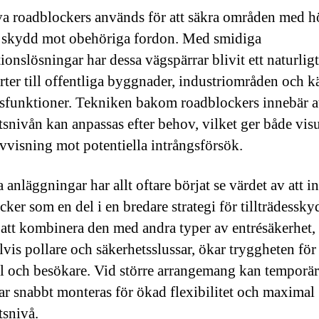
va roadblockers används för att säkra områden med 
 skydd mot obehöriga fordon. Med smidiga
tionslösningar har dessa vägspärrar blivit ett naturligt
arter till offentliga byggnader, industriområden och k
sfunktioner. Tekniken bakom roadblockers innebär a
tsnivån kan anpassas efter behov, vilket ger både vis
avvisning mot potentiella intrångsförsök.
anläggningar har allt oftare börjat se värdet av att in
ker som en del i en bredare strategi för tillträdessky
tt kombinera den med andra typer av entrésäkerhet,
vis pollare och säkerhetsslussar, ökar tryggheten för
l och besökare. Vid större arrangemang kan temporä
ar snabbt monteras för ökad flexibilitet och maximal
tsnivå.