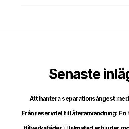
Senaste inl
Att hantera separationsångest med
Från reservdel till återanvändning: En 
Bilverkstäder i Halmstad erbjuder mod