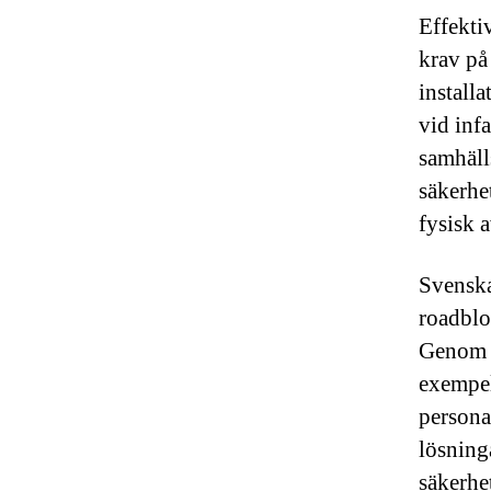
Effekti
krav på
installa
vid inf
samhäll
säkerhe
fysisk 
Svenska 
roadbloc
Genom a
exempel
persona
lösning
säkerhe