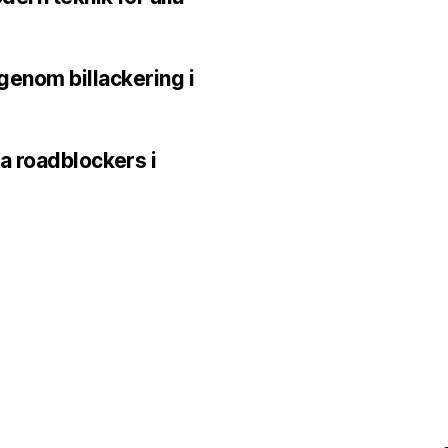
 genom billackering i
a roadblockers i