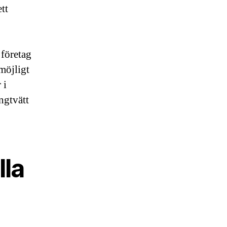
tt
 företag
 möjligt
 i
ngtvätt
lla