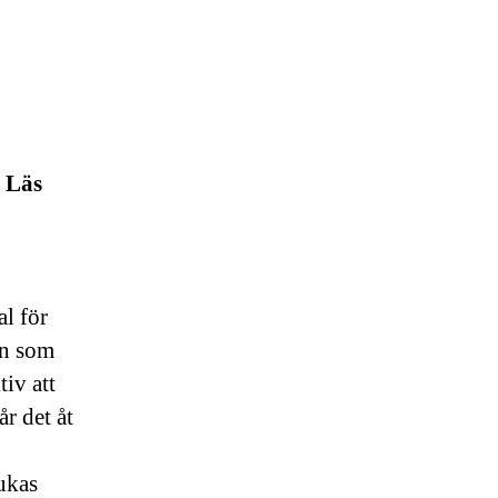
. Läs
al för
en som
tiv att
r det åt
ukas