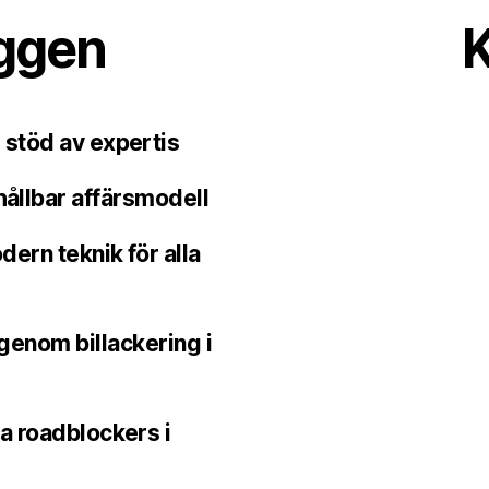
äggen
K
 stöd av expertis
hållbar affärsmodell
ern teknik för alla
 genom billackering i
a roadblockers i