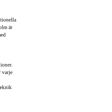
tionella
olm är
med
ioner.
r varje
teknik