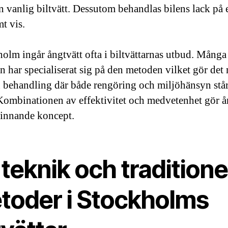
n vanlig biltvätt. Dessutom behandlas bilens lack på e
t vis.
holm ingår ångtvätt ofta i biltvättarnas utbud. Många
an har specialiserat sig på den metoden vilket gör det
en behandling där både rengöring och miljöhänsyn står
Kombinationen av effektivitet och medvetenhet gör å
 vinnande koncept.
teknik och traditione
toder i Stockholms