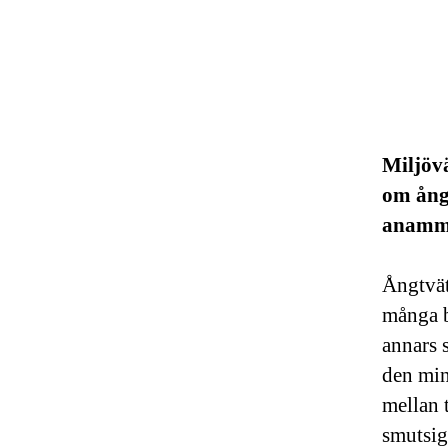
Miljövä
om ångt
anamma
Ångtvätt
många b
annars s
den min
mellan t
smutsig