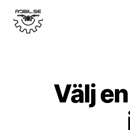
Ajbil.se
Välj en