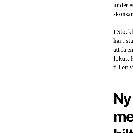
under e
skonsam
I Stock
här i st
att få 
fokus. 
till ett
Ny 
me