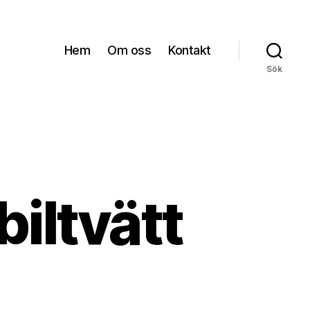
Hem
Om oss
Kontakt
Sök
biltvätt
m