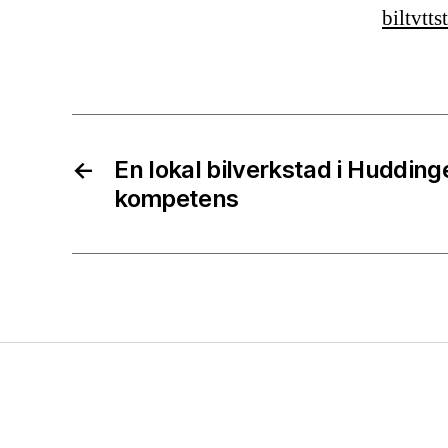
biltvtt
←
En lokal bilverkstad i Hudding
kompetens