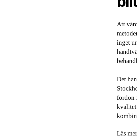
bil
Att vår
metoder
inget u
handtvä
behandl
Det han
Stockho
fordon 
kvalitet
kombine
Läs mer