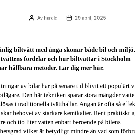
Av
harald
29 april, 2025
Inläggsförfattare
Inläggsdatum
nlig biltvätt med ånga skonar både bil och miljö
vättens fördelar och hur biltvättar i Stockholm
r hållbara metoder. Lär dig mer här.
ningar av bilar har på senare tid blivit ett populärt v
ilägare. Den här tekniken sparar stora mängder vatt
lösas i traditionella tvätthallar. Ångan är ofta så effek
skar behovet av starkare kemikalier. Rent praktiskt gå
re och tio liter vatten enbart beroende på bilens
hetsgrad vilket är betydligt mindre än vad som förbr